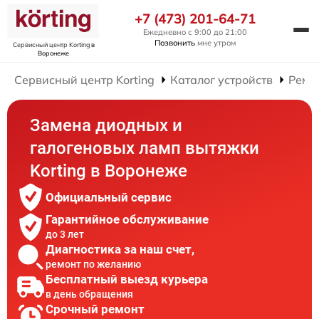
+7 (473) 201-64-71
Ежедневно с 9:00 до 21:00
Позвонить
мне утром
Сервисный центр Korting
в
Воронеже
Сервисный центр Korting
Каталог устройств
Ремо
Замена диодных и
галогеновых ламп вытяжки
Korting в Воронеже
Официальный сервис
Гарантийное обслуживание
до 3 лет
Диагностика за наш счет,
ремонт по желанию
Бесплатный выезд курьера
в день обращения
Срочный ремонт