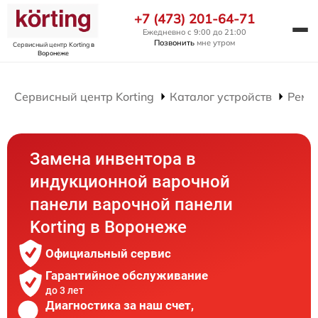
+7 (473) 201-64-71
Ежедневно с 9:00 до 21:00
Позвонить
мне утром
Сервисный центр Korting
в
Воронеже
Сервисный центр Korting
Каталог устройств
Ремо
Замена инвентора в
индукционной варочной
панели варочной панели
Korting в Воронеже
Официальный сервис
Гарантийное обслуживание
до 3 лет
Диагностика за наш счет,