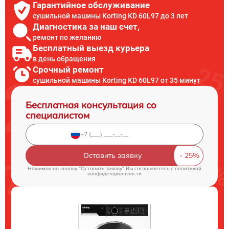
Гарантийное обслуживание
сушильной машины Korting KD 60L97 до 3 лет
Диагностика за наш счет,
ремонт по желанию
Бесплатный выезд курьера
в день обращения
Срочный ремонт
сушильной машины Korting KD 60L97 от 35 минут
Бесплатная консультация со
специалистом
Оставить заявку
Нажимая на кнопку "Оставить заявку" Вы соглашаетесь c
политикой
конфиденциальности