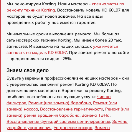
Мы ремонтируем Korting. Наши мастера -
специалисты по
ремонту техники Korting
. Восстановить модель KD 60L97 для
мастеров не будет новой задачей. На все виды
проведенных работ у нас имеется гарантия.
Минимальные сроки выполнения ремонта. Мы большая
сеть мастерских техники Korting. Мы имеем более 20 тыс.
запчастей. И возможно на наших складах
уже имеется
запчасть на модель KD 60L97
. При заказе ремонта на сайте
- предоставляется скидка -25%.
Знаем свое дело
Будьте уверены в профессионализме наших мастеров - они
с уверенностью выполнят ремонт Korting KD 60L97. По
данным наших мастеров в Воронеже по ремонту Korting,
наиболее востребованы следующие услуги:
Чистка
фильтров
,
Ремонт (или замена) барабана
,
Ремонт (или
замена) насоса
,
Восстановление герметичности
,
Ремонт (или
замена) ремня вращения барабана
,
Замена ТЭНа
,
Восстановление функций системы вентилирования
,
Замена
устройств управления
,
Устранение засора
,
Замена