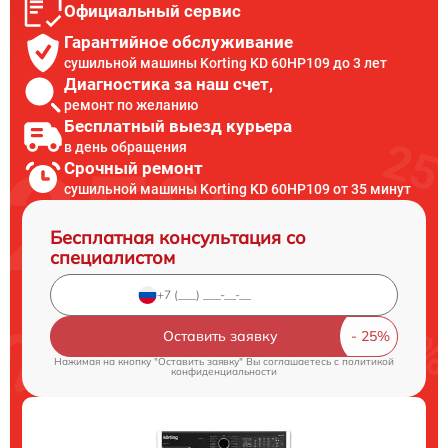
Официальный сервис
Гарантийное обслуживание
сушильной машины Korting KD 60HP109 до 3 лет
Диагностика за наш счет,
ремонт по желанию
Бесплатный выезд курьера
в день обращения
Срочный ремонт
сушильной машины Korting KD 60HP109 от 35 минут
Бесплатная консультация со
специалистом
Оставить заявку
Нажимая на кнопку "Оставить заявку" Вы соглашаетесь c
политикой
конфиденциальности