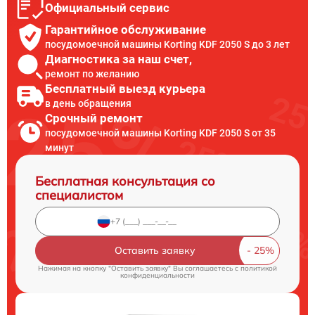
Официальный сервис
Гарантийное обслуживание
посудомоечной машины Korting KDF 2050 S до 3 лет
Диагностика за наш счет,
ремонт по желанию
Бесплатный выезд курьера
в день обращения
Срочный ремонт
посудомоечной машины Korting KDF 2050 S от 35
минут
Бесплатная консультация со
специалистом
Оставить заявку
Нажимая на кнопку "Оставить заявку" Вы соглашаетесь c
политикой
конфиденциальности