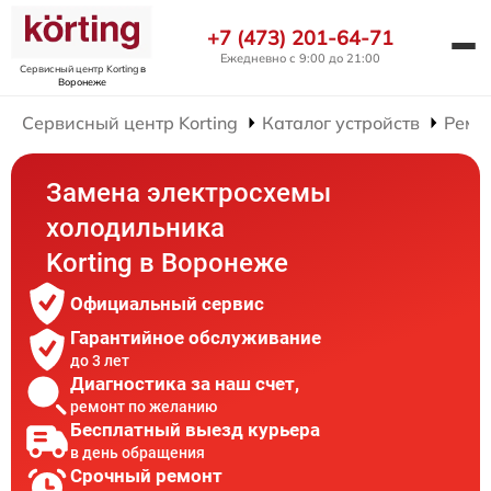
+7 (473) 201-64-71
Ежедневно с 9:00 до 21:00
Сервисный центр Korting
в
Воронеже
Сервисный центр Korting
Каталог устройств
Ремо
Замена электросхемы
холодильника
Korting в Воронеже
Официальный сервис
Гарантийное обслуживание
до 3 лет
Диагностика за наш счет,
ремонт по желанию
Бесплатный выезд курьера
в день обращения
Срочный ремонт