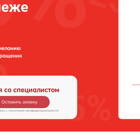
неже
 желанию
бращения
я со специалистом
Оставить заявку
есь c
политикой конфиденциальности