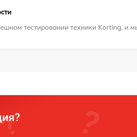
сти
ешном тестировании техники Korting, и м
ция?