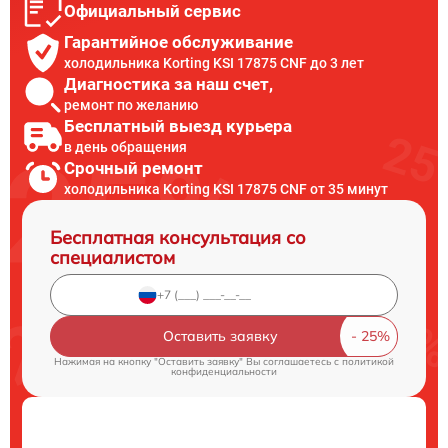
Официальный сервис
Гарантийное обслуживание
холодильника Korting KSI 17875 CNF до 3 лет
Диагностика за наш счет,
ремонт по желанию
Бесплатный выезд курьера
в день обращения
Срочный ремонт
холодильника Korting KSI 17875 CNF от 35 минут
Бесплатная консультация со
специалистом
Оставить заявку
Нажимая на кнопку "Оставить заявку" Вы соглашаетесь c
политикой
конфиденциальности