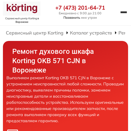
+7 (473) 201-64-71
Ежедневно с 9:00 до 21:00
Позвонить
мне утром
Сервисный центр Korting
в
Воронеже
Сервисный центр Korting
Каталог устройств
Ремо
Ремонт духового шкафа
Korting OKB 571 CJN в
Воронеже
Выполняем ремонт Korting OKB 571 CJN в Воронеже с
устранением неисправностей любой сложности. Проводим
диагностику, выявляем причины поломки, заменяем
неисправные детали и восстанавливаем
работоспособность устройства. Используем оригинальные
или рекомендованные производителем запчасти, после
ремонта выполняем проверку всех функций и
предоставляем гарантию.