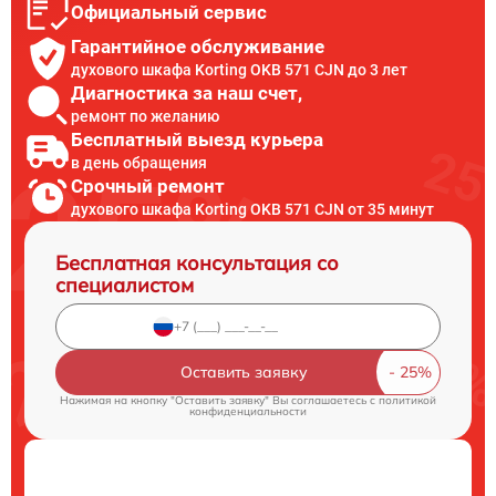
Официальный сервис
Гарантийное обслуживание
духового шкафа Korting OKB 571 CJN до 3 лет
Диагностика за наш счет,
ремонт по желанию
Бесплатный выезд курьера
в день обращения
Срочный ремонт
духового шкафа Korting OKB 571 CJN от 35 минут
Бесплатная консультация со
специалистом
Оставить заявку
Нажимая на кнопку "Оставить заявку" Вы соглашаетесь c
политикой
конфиденциальности