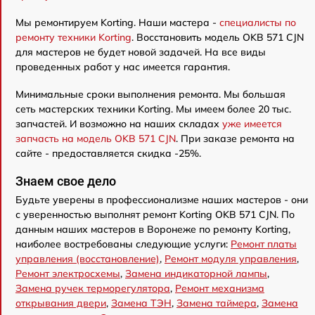
Мы ремонтируем Korting. Наши мастера -
специалисты по
ремонту техники Korting
. Восстановить модель OKB 571 CJN
для мастеров не будет новой задачей. На все виды
проведенных работ у нас имеется гарантия.
Минимальные сроки выполнения ремонта. Мы большая
сеть мастерских техники Korting. Мы имеем более 20 тыс.
запчастей. И возможно на наших складах
уже имеется
запчасть на модель OKB 571 CJN
. При заказе ремонта на
сайте - предоставляется скидка -25%.
Знаем свое дело
Будьте уверены в профессионализме наших мастеров - они
с уверенностью выполнят ремонт Korting OKB 571 CJN. По
данным наших мастеров в Воронеже по ремонту Korting,
наиболее востребованы следующие услуги:
Ремонт платы
управления (восстановление)
,
Ремонт модуля управления
,
Ремонт электросхемы
,
Замена индикаторной лампы
,
Замена ручек терморегулятора
,
Ремонт механизма
открывания двери
,
Замена ТЭН
,
Замена таймера
,
Замена