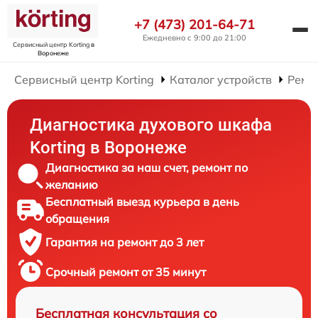
+7 (473) 201-64-71
Ежедневно с 9:00 до 21:00
Сервисный центр Korting
в
Воронеже
Сервисный центр Korting
Каталог устройств
Ремо
Диагностика духового шкафа
Korting в Воронеже
Диагностика за наш счет, ремонт по
желанию
Бесплатный выезд курьера в день
обращения
Гарантия на ремонт до 3 лет
Срочный ремонт от 35 минут
Бесплатная консультация со